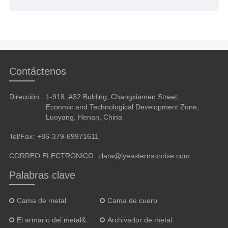
Contáctenos
Dirección :
1-918, #32 Bulding, Changxiamen Street,
Econmic and Technological Development Zone,
Luoyang, Henan, China
Tel/Fax:
+86-379-69971611
CORREO ELECTRÓNICO:
clara@lyeasternsunrise.com
Palabras clave
Cama de metal
Cama de cuero
El armario del metal&alacena
Archivador de metal