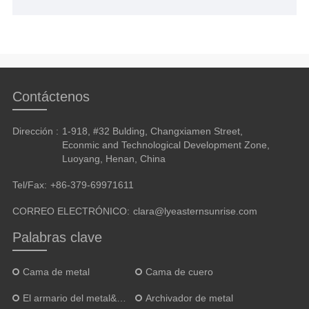
Contáctenos
Dirección :
1-918, #32 Bulding, Changxiamen Street,
Econmic and Technological Development Zone,
Luoyang, Henan, China
Tel/Fax:
+86-379-69971611
CORREO ELECTRÓNICO:
clara@lyeasternsunrise.com
Palabras clave
Cama de metal
Cama de cuero
El armario del metal&alacena
Archivador de metal